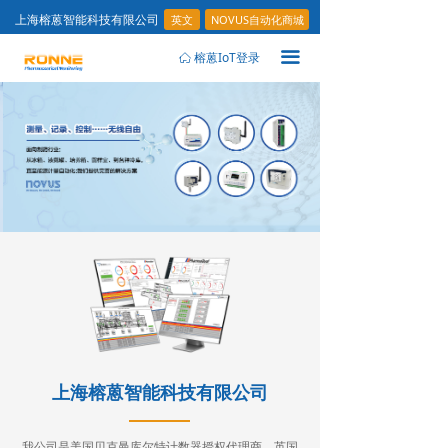
榕蒽IoT登录
英文
NOVUS自动化商城
ꀇ
上海榕蒽智能科技有限公司
끀
榕蒽IoT登录
ꀇ
上海榕蒽智能科技有限公司
我公司是美国贝克曼库尔特计数器授权代理商，英国