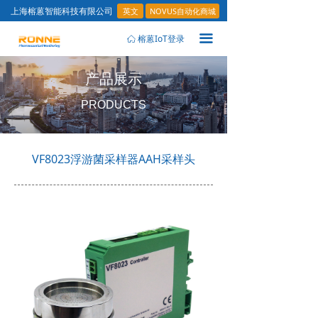
英文
NOVUS自动化商城
上海榕蒽智能科技有限公司
끀
榕蒽IoT登录
ꀇ
产品展示
PRODUCTS
VF8023浮游菌采样器AAH采样头