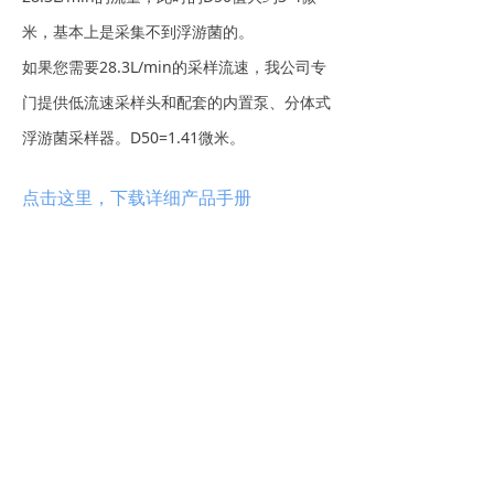
米，基本上是采集不到浮游菌的。
如果您需要28.3L/min的采样流速，我公司专
门提供低流速采样头和配套的内置泵、分体式
浮游菌采样器。D50=1.41微米。
点击这里，下载详细产品手册
前一个：
智能一体化浮游菌采样器i-VAS
ꄴ
后一个：
VE8212浮游菌工作站和内置的VF8023模块
ꄲ
电话：
021 5483 2726
地址：
上海市闵行区中谊路1215号
福克斯大厦5A9