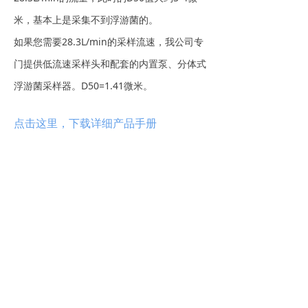
米，基本上是采集不到浮游菌的。
如果您需要28.3L/min的采样流速，我公司专
门提供低流速采样头和配套的内置泵、分体式
浮游菌采样器。D50=1.41微米。
点击这里，下载详细产品手册
前一个：
智能一体化浮游菌采样器i-VAS
ꄴ
后一个：
VE8212浮游菌工作站和内置的VF8023模块
ꄲ
电话：
021 5483 2726
地址：
上海市闵行区中谊路1215号
福克斯大厦5A9