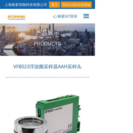
英文
NOVUS自动化商城
上海榕蒽智能科技有限公司
끀
榕蒽IoT登录
ꀇ
产品展示
PRODUCTS
VF8023浮游菌采样器AAH采样头