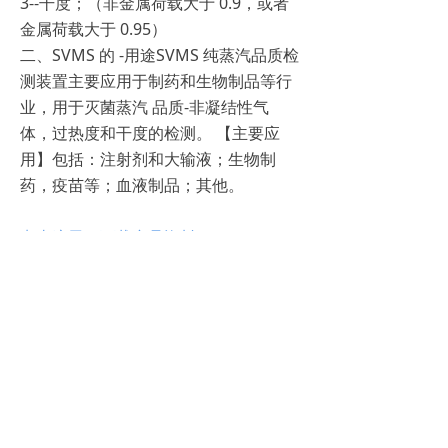
3--干度；（非金属荷载大于 0.9，或者
金属荷载大于 0.95）
二、SVMS 的 -用途SVMS 纯蒸汽品质检
测装置主要应用于制药和生物制品等行
业，用于灭菌蒸汽 品质-非凝结性气
体，过热度和干度的检测。 【主要应
用】包括：注射剂和大输液；生物制
药，疫苗等；血液制品；其他。
点击这里，下载产品资料
前一个：
无
ꄴ
后一个：
TQS温度验证仪
ꄲ
电话：
021 5483 2726