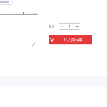
数量：
ꄷ
ꄸ
낙
加入购物车
ꁇ