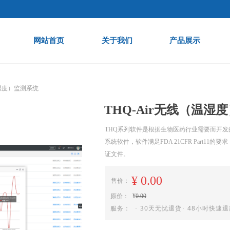
网站首页
关于我们
产品展示
ideBind,StyleName:Style1,ColorName:Item0,Message:InitError, ControlTyp
温湿度）监测系统
THQ-Air无线（温湿
THQ系列软件是根据生物医药行业需要而开
系统软件，软件满足FDA 21CFR Part11的
证文件。
¥
0.00
售价：
原价：
¥
0.00
服务： ･ 30天无忧退货･ 48小时快速退款