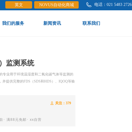
电话：
021 5483 2726
英文
NOVUS自动化商城
我们的服务
新闻资讯
联系我们
e:productSlideBind Error:未将对象引用设置到对象的实例。
度）监测系统
发的专业用于环境温湿度和二氧化碳气体等监测的
要求，并提供完整的FDS（SDS和HDS）、IQOQ等验
关注：
379
ꄑ
･ 满88元免邮･ xx自营