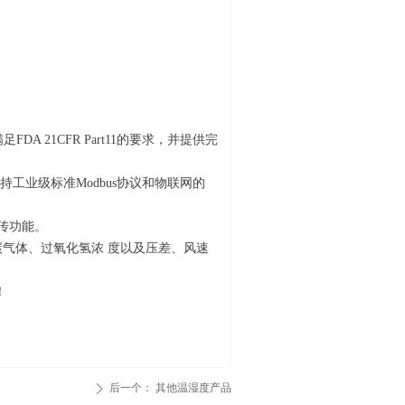
21CFR Part11的要求，并提供完
持工业级标准Modbus协议和物联网的
续传功能。
氧化碳气体、过氧化氢浓 度以及压差、风速
！
后一个：
其他温湿度产品
ꄲ