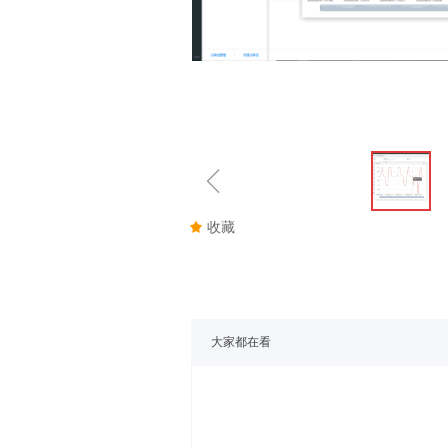
ꁆ
끄
收藏
大家都在看