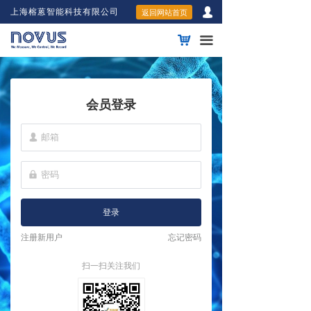
넙
上海榕蒽智能科技有限公司
返回网站首页
낙
끀
会员登录
넙
넱
登录
注册新用户
忘记密码
扫一扫关注我们